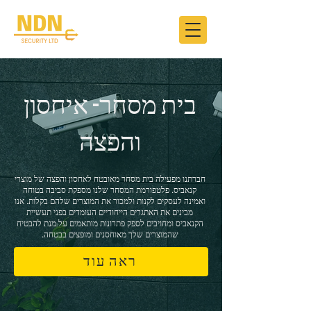
בית מסחר- איחסון
והפצה
חברתנו מפעילה בית מסחר מאובטח לאחסון והפצה של מוצרי
קנאביס. פלטפורמת המסחר שלנו מספקת סביבה בטוחה
ואמינה לעסקים לקנות ולמכור את המוצרים שלהם בקלות. אנו
מבינים את האתגרים הייחודיים העומדים בפני תעשיית
הקנאביס ומחויבים לספק פתרונות מותאמים על מנת להבטיח
שהמוצרים שלך מאוחסנים ומופצים בבטחה.
ראה עוד